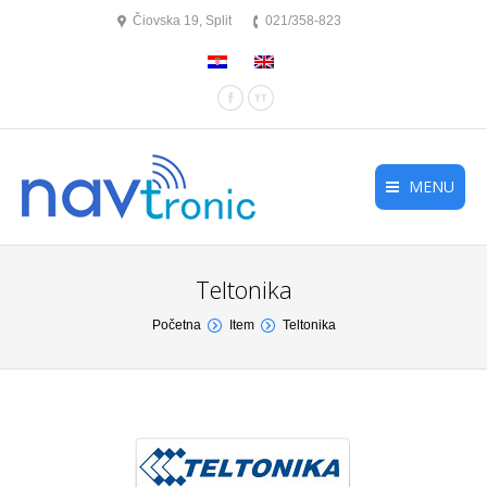
Čiovska 19, Split
021/358-823
Facebook
YouTube
MENU
Teltonika
You are here:
Početna
Item
Teltonika