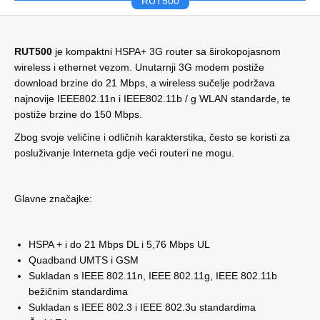
RUT500
RUT500
je kompaktni HSPA+ 3G router sa širokopojasnom
wireless i ethernet vezom. Unutarnji 3G modem postiže
download brzine do 21 Mbps, a wireless sučelje podržava
najnovije IEEE802.11n i IEEE802.11b / g WLAN standarde, te
postiže brzine do 150 Mbps.
Zbog svoje veličine i odličnih karakterstika, često se koristi za
posluživanje Interneta gdje veći routeri ne mogu.
Glavne značajke:
HSPA + i do 21 Mbps DL i 5,76 Mbps UL
Quadband UMTS i GSM
Sukladan s IEEE 802.11n, IEEE 802.11g, IEEE 802.11b
bežičnim standardima
Sukladan s IEEE 802.3 i IEEE 802.3u standardima