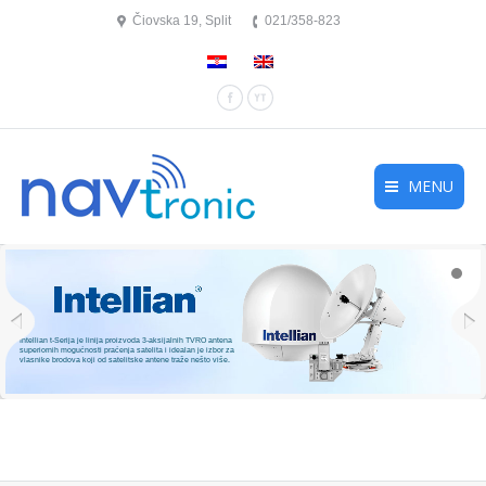
Čiovska 19, Split
021/358-823
Facebook
YouTube
MENU
Intellian t-Serija je linija proizvoda 3-aksijalnih TVRO antena
superiornih mogućnosti praćenja satelita i idealan je izbor za
vlasnike brodova koji od satelitske antene traže nešto više.