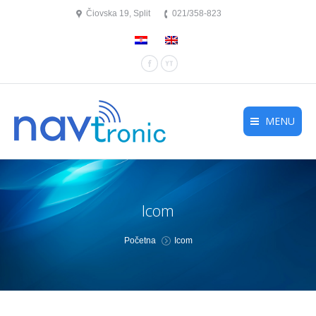
Čiovska 19, Split
021/358-823
Facebook
YouTube
MENU
Icom
You are here:
Početna
Icom