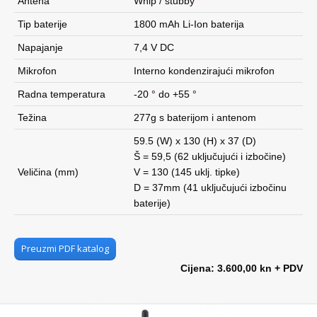
Antena
Whip / stubby
Tip baterije
1800 mAh Li-Ion baterija
Napajanje
7,4 V DC
Mikrofon
Interno kondenzirajući mikrofon
Radna temperatura
-20 ° do +55 °
Težina
277g s baterijom i antenom
59.5 (W) x 130 (H) x 37 (D)
Š = 59,5 (62 uključujući i izbočine)
Veličina (mm)
V = 130 (145 uklj. tipke)
D = 37mm (41 uključujući izbočinu
baterije)
Preuzmi PDF katalog
Cijena: 3.600,00 kn + PDV