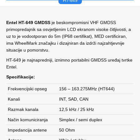
HT-649
Entel HT-649 GMDSS
je beskompromisni VHF GMDSS
primopredajnik sa osvjetljenim LCD ekranom visoke čitljivosti, a
uz to je vodootporan do 5m (IP68 certifikat), MED certificiran,
ima WheelMark značajku i dizajniran da izdrži najzahtjevnije
situacije u pomorstvu.
HT-649 je najnapredniji, iznimno portabilni GMDSS uređaj tvrtke
Entel.
Specifikacije:
Frekvencijski opseg
156 – 163.275MHz (HT644)
Kanali
INT, SAD, CAN
Razmak kanala
12,5 kHz / 25 kHz
Način komuniciranja
Simplex / semi duplex
Impedancija antene
50 Ohm