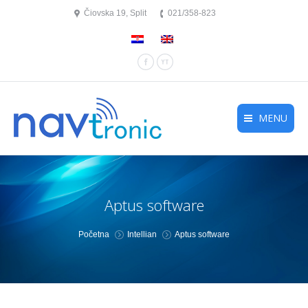
Čiovska 19, Split
021/358-823
Facebook
YouTube
MENU
Aptus software
You are here:
Početna
Intellian
Aptus software