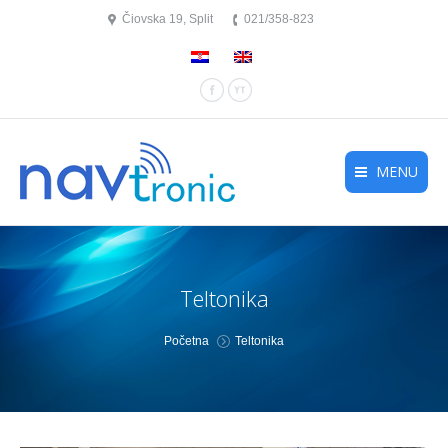
Čiovska 19, Split
021/358-823
Facebook
YouTube
MENU
Teltonika
You are here:
Početna
Teltonika