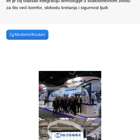
im je cilj olakšati integraciju tehnologije u svakodnevnom životu
za što veći komfor, slobodu kretanja i sigurnost ljudi.
3g Modemi/Routeri